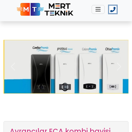
Previous
Next
Ayrancılar ECA kombi bayisi