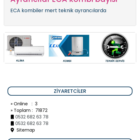
ECA kombiler mert teknik ayrancılarda
ZIYARETCILER
» Online : 3
» Toplam : 71872
0532 682 63 78
0532 682 63 78
Sitemap