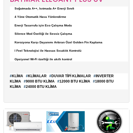
Soğutmada A++, Isıtmada A+ Enerji Sınıfı
4 Yöne Otomatik Hava Yönlendirme
Enerji Tasarrufu için Eco Çalışma Modu
Silence Mod Özelliği ile Sessiz Çalışma
Korozyona Karşı Dayanımı Arttıran Özel Golden Fin Kaplama
I Feel Teknolojisi ile Hassas Sıcaklık Kontrolü
Opsiyonel Wi-Fi özelliği ile akıllı kontrol
#
KLİMA
#
KLİMALAR
#
DUVAR TİPİ KLİMALAR
#
INVERTER
KLİMA
#
9000 BTU KLİMA
#
12000 BTU KLİMA
#
18000 BTU
KLİMA
#
24000 BTU KLİMA