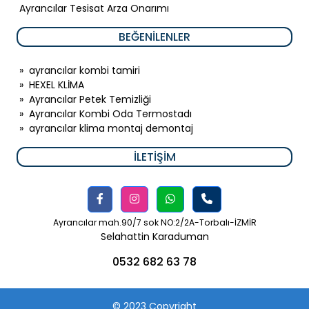
Ayrancılar Tesisat Arza Onarımı
BEĞENILENLER
»
ayrancılar kombi tamiri
»
HEXEL KLİMA
»
Ayrancılar Petek Temizliği
»
Ayrancılar Kombi Oda Termostadı
»
ayrancılar klima montaj demontaj
İLETIŞIM
Ayrancılar mah.90/7 sok NO:2/2A-Torbalı-İZMİR
Selahattin Karaduman
0532 682 63 78
© 2023 Copyright