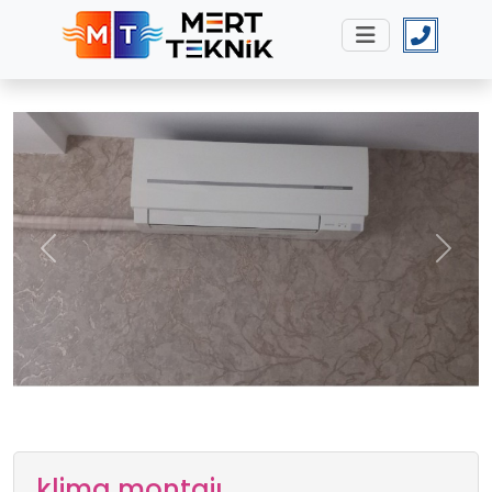
Previous
Next
klima montajı